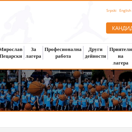
Srpski
English
КАНДИД
Мирослав
За
Професионална
Други
Приятели
Пецарски
лагера
работа
дейности
на
лагера