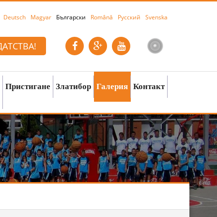
Deutsch
Magyar
Български
Română
Русский
Svenska
АТСТВА!
Пристигане
Златибор
Галерия
Контакт