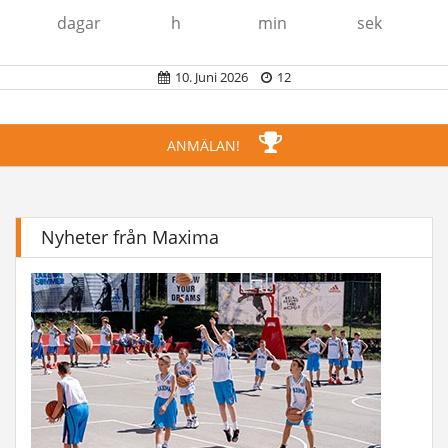
dagar
h
min
sek
10. Juni 2026
12
MAXIMA CAMP
ANMÄLAN!
SÄSONG 2024.
Nyheter från Maxima