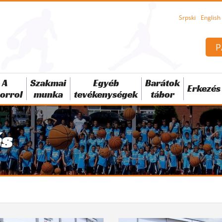
Srpski
English
P
A
Szakmai
Egyéb
Barátok
Erkezés
orrol
munka
tevékenységek
tábor
és