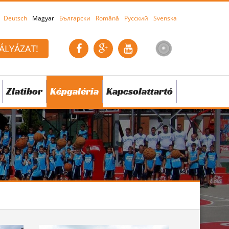
Deutsch
Magyar
Български
Română
Русский
Svenska
ÁLYÁZAT!
Zlatibor
Képgaléria
Kapcsolattartó