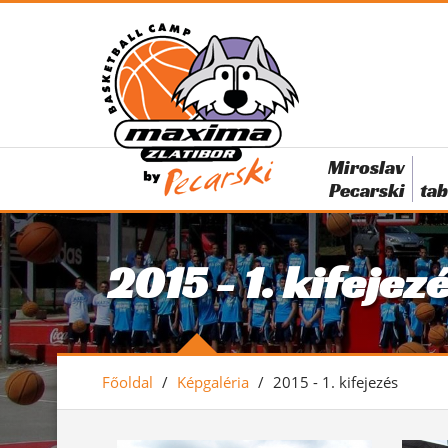
Miroslav
Pecarski
tab
2015 - 1. kifejez
Főoldal
/
Képgaléria
/
2015 - 1. kifejezés