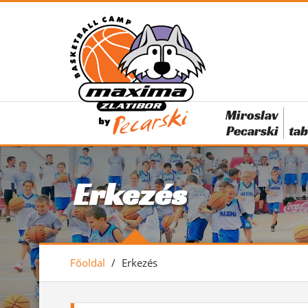
Miroslav
Pecarski
tab
Erkezés
Főoldal
/
Erkezés