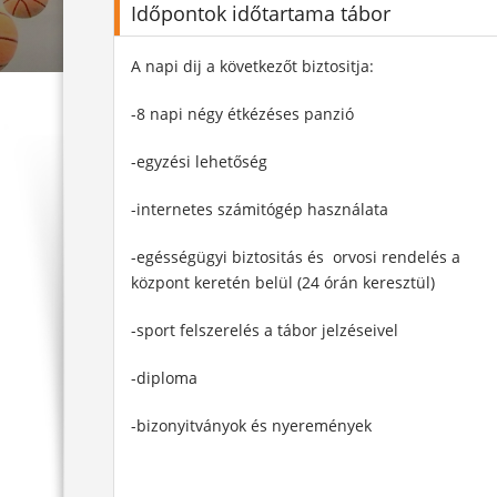
Időpontok időtartama tábor
A napi dij a következőt biztositja:
-8 napi négy étkézéses panzió
-egyzési lehetőség
-internetes számitógép használata
-egésségügyi biztositás és orvosi rendelés a
központ keretén belül (24 órán keresztül)
-sport felszerelés a tábor jelzéseivel
-diploma
-bizonyitványok és nyeremények