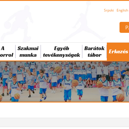
Srpski
English
P
A
Szakmai
Egyéb
Barátok
Erkezés
orrol
munka
tevékenységek
tábor