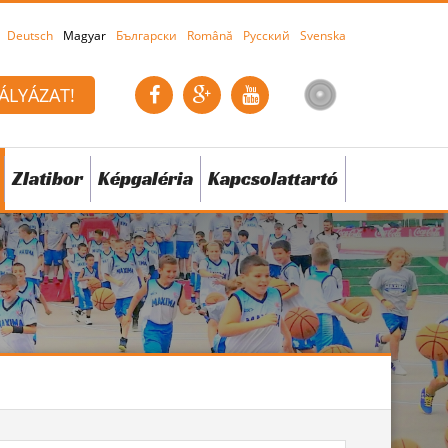
Deutsch
Magyar
Български
Română
Русский
Svenska
ÁLYÁZAT!
Zlatibor
Képgaléria
Kapcsolattartó