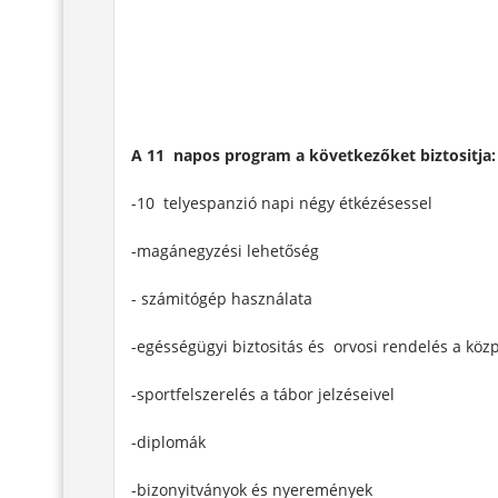
A 11 napos program a következőket biztositja:
-10 telyespanzió napi négy étkézésessel
-magánegyzési lehetőség
- számitógép használata
-egésségügyi biztositás és orvosi rendelés a közp
-sportfelszerelés a tábor jelzéseivel
-diplomák
-bizonyitványok és nyeremények