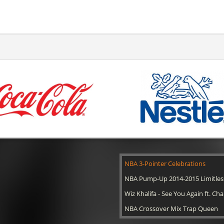
NBA 3-Pointer Celebrations
NBA Pump-Up 2014-2015 Limitles
Wiz Khalifa - See You Again ft. Cha
NBA Crossover Mix Trap Queen