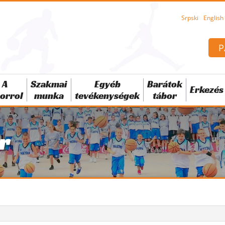
Srpski
English
P
A
Szakmai
Egyéb
Barátok
Erkezés
orrol
munka
tevékenységek
tábor
r