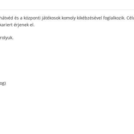
 hátvéd és a központi játékosok komoly kikébzésével foglalkozik. 
ariert érjenek el.
rolyuk.
og)