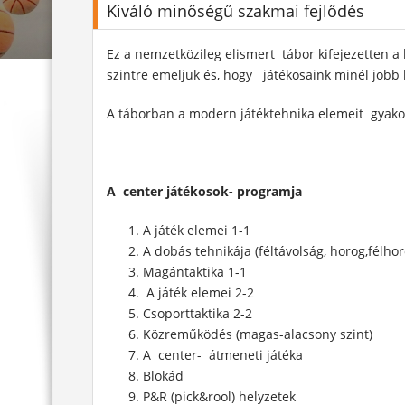
Kiváló minőségű szakmai fejlődés
Ez a nemzetközileg elismert tábor kifejezetten a
szintre emeljük és, hogy játékosaink minél jobb k
A táborban a modern játéktehnika elemeit gyako
A center játékosok- programja
A játék elemei 1-1
A dobás tehnikája (féltávolság, horog,félhor
Magántaktika 1-1
A játék elemei 2-2
Csoporttaktika 2-2
Közreműködés (magas-alacsony szint)
A center- átmeneti játéka
Blokád
P&R (pick&rool) helyzetek