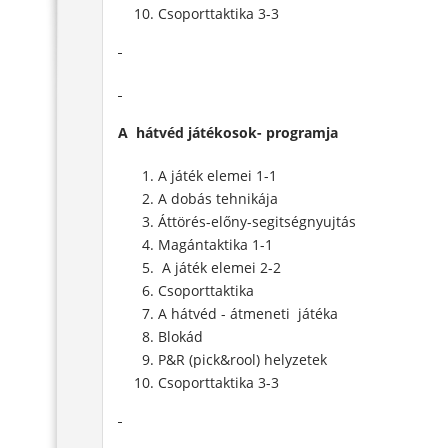
Csoporttaktika 3-3
A hátvéd játékosok- programja
A
játék elemei 1-1
A dobás tehnikája
Áttörés-előny-segitségnyujtás
Magántaktika 1-1
A játék elemei 2-2
Csoporttaktika
A hátvéd - átmeneti játéka
Blokád
P&R (pick&rool) helyzetek
Csoporttaktika 3-3