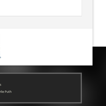
s
rlie Puth