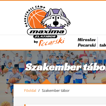
Miroslav
Pecarski
tab
Szakember tábo
Főoldal
/
Szakember tábor