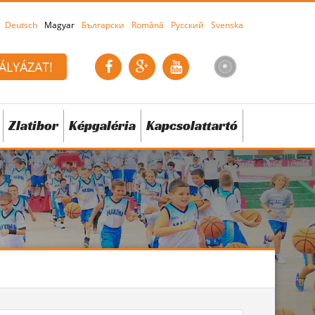
Deutsch
Magyar
Български
Română
Русский
Svenska
ÁLYÁZAT!
Zlatibor
Képgaléria
Kapcsolattartó