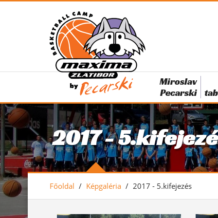
Miroslav
Pecarski
tab
2017 - 5.kifejez
Főoldal
/
Képgaléria
/
2017 - 5.kifejezés