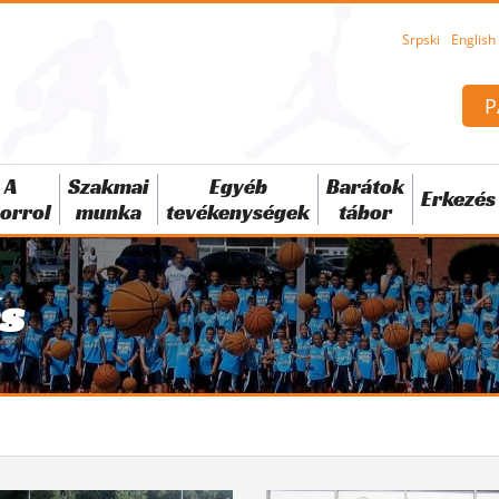
Srpski
English
P
A
Szakmai
Egyéb
Barátok
Erkezés
orrol
munka
tevékenységek
tábor
és