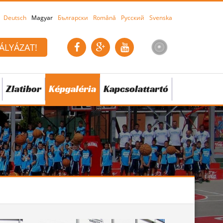
Deutsch
Magyar
Български
Română
Русский
Svenska
ÁLYÁZAT!
Zlatibor
Képgaléria
Kapcsolattartó