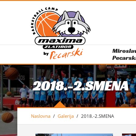
Mirosla
Pecarsk
2018.-2.SMENA
Naslovna
/
Galerija
/
2018.-2.SMENA