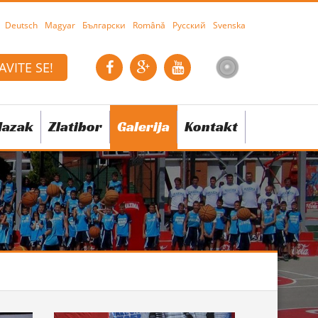
Deutsch
Magyar
Български
Română
Русский
Svenska
AVITE SE!
lazak
Zlatibor
Galerija
Kontakt