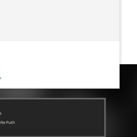
s
rlie Puth