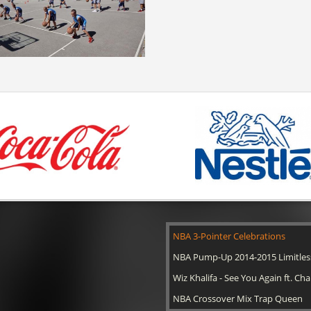
NBA 3-Pointer Celebrations
NBA Pump-Up 2014-2015 Limitles
Wiz Khalifa - See You Again ft. Cha
NBA Crossover Mix Trap Queen