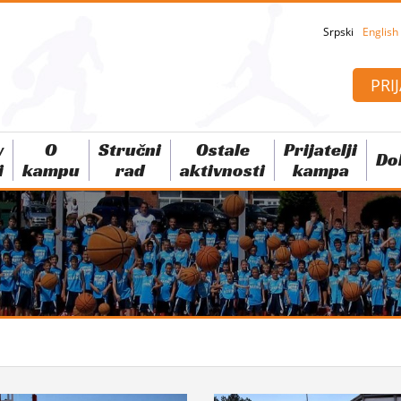
Srpski
English
PRIJ
v
O
Stručni
Ostale
Prijatelji
Do
i
kampu
rad
aktivnosti
kampa