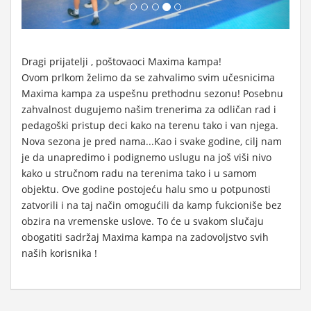
Dragi prijatelji , poštovaoci Maxima kampa!
Ovom prlkom želimo da se zahvalimo svim učesnicima
Maxima kampa za uspešnu prethodnu sezonu! Posebnu
zahvalnost dugujemo našim trenerima za odličan rad i
pedagoški pristup deci kako na terenu tako i van njega.
Nova sezona je pred nama...Kao i svake godine, cilj nam
je da unapredimo i podignemo uslugu na još viši nivo
kako u stručnom radu na terenima tako i u samom
objektu. Ove godine postojeću halu smo u potpunosti
zatvorili i na taj način omogućili da kamp fukcioniše bez
obzira na vremenske uslove. To će u svakom slučaju
obogatiti sadržaj Maxima kampa na zadovoljstvo svih
naših korisnika !