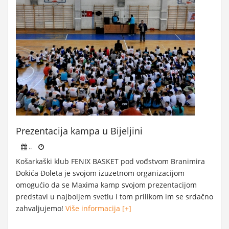
Prezentacija kampa u Bijeljini
..
Košarkaški klub FENIX BASKET pod vođstvom Branimira
Đokića Đoleta je svojom izuzetnom organizacijom
omogućio da se Maxima kamp svojom prezentacijom
predstavi u najboljem svetlu i tom prilikom im se srdačno
zahvaljujemo!
Više informacija [+]