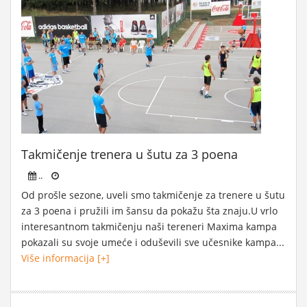
Takmičenje trenera u šutu za 3 poena
..
Od prošle sezone, uveli smo takmičenje za trenere u šutu
za 3 poena i pružili im šansu da pokažu šta znaju.U vrlo
interesantnom takmičenju naši tereneri Maxima kampa
pokazali su svoje umeće i oduševili sve učesnike kampa...
Više informacija [+]