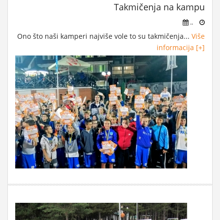
Takmičenja na kampu
..
Ono što naši kamperi najviše vole to su takmičenja...
Više
informacija [+]