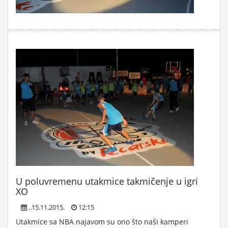
U poluvremenu utakmice takmičenje u igri
XO
..15.11.2015.
12:15
Utakmice sa NBA najavom su ono što naši kamperi