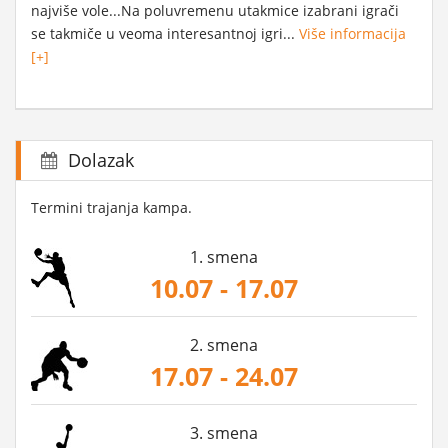
najviše vole...Na poluvremenu utakmice izabrani igrači
se takmiče u veoma interesantnoj igri...
Više informacija
[+]
Dolazak
Termini trajanja kampa.
1. smena
10.07 - 17.07
2. smena
17.07 - 24.07
3. smena