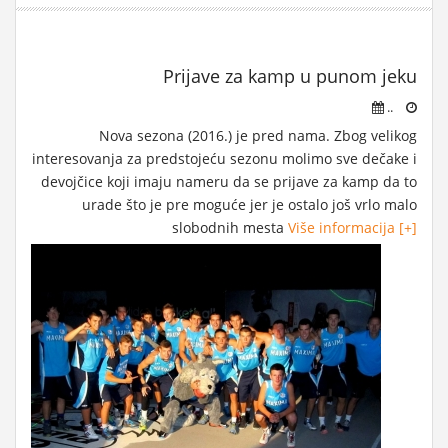
Prijave za kamp u punom jeku
..
Nova sezona (2016.) je pred nama. Zbog velikog
interesovanja za predstojeću sezonu molimo sve dečake i
devojčice koji imaju nameru da se prijave za kamp da to
urade što je pre moguće jer je ostalo još vrlo malo
slobodnih mesta
Više informacija [+]