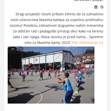
Dragi prijatelji! Ovom prlkom želimo da se zahvalimo
svim učesnicima Maxima kampa za uspešnu prethodnu
sezonu! Posebnu zahvalnost dugujemo našim trenerima
za odličan rad i pedagoški pristup deci kako na terenu
tako i van njega. Nova sezona je pred nama… Spremni
smo za Maxima kamp 2023!
Više informacija [+]