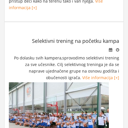
pristup deci kako na terenu tako i van njega.
Više
informacija [+]
Selektivni trening na početku kampa
Po dolasku svih kampera,sprovodimo selektivni trening
za sve učesnike. Cilj selektivnog treninga je da se
naprave ujednačene grupe na osnovu godišta i
obučenosti igrača.
Više informacija [+]