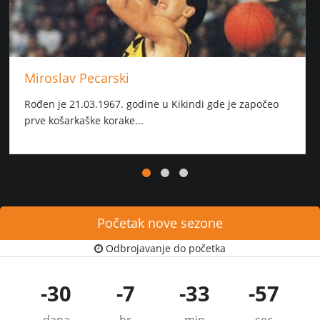
Miroslav Pecarski
Rođen je 21.03.1967. godine u Kikindi gde je započeo
prve košarkaške korake...
Početak nove sezone
Odbrojavanje do početka