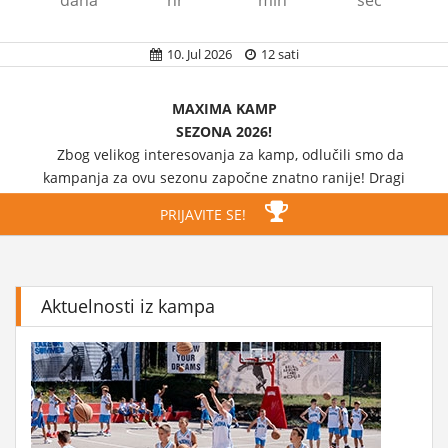
dana
hr
min
sec
10. Jul 2026
12 sati
MAXIMA KAMP
SEZONA 2026!
Zbog velikog interesovanja za kamp, odlučili smo da
kampanja za ovu sezonu započne znatno ranije! Dragi
kamperi ne čekajte poslednji trenutak!
PRIJAVITE SE!
Prijavite se na vreme!
Aktuelnosti iz kampa