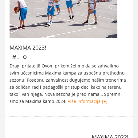
MAXIMA 2023!
..
Dragi prijatelji! Ovom prlkom želimo da se zahvalimo
svim učesnicima Maxima kampa za uspešnu prethodnu
sezonu! Posebnu zahvalnost dugujemo našim trenerima
za odličan rad i pedagoški pristup deci kako na terenu
tako i van njega. Nova sezona je pred nama… Spremni
smo za Maxima kamp 2024!
Više informacija [+]
MAXIMA 2022!